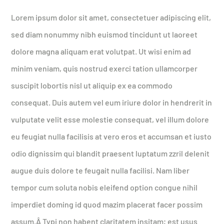
Lorem ipsum dolor sit amet, consectetuer adipiscing elit,
sed diam nonummy nibh euismod tincidunt ut laoreet
dolore magna aliquam erat volutpat. Ut wisi enim ad
minim veniam, quis nostrud exerci tation ullamcorper
suscipit lobortis nisl ut aliquip ex ea commodo
consequat. Duis autem vel eum iriure dolor in hendrerit in
vulputate velit esse molestie consequat, vel illum dolore
eu feugiat nulla facilisis at vero eros et accumsan et iusto
odio dignissim qui blandit praesent luptatum zzril delenit
augue duis dolore te feugait nulla facilisi. Nam liber
tempor cum soluta nobis eleifend option congue nihil
imperdiet doming id quod mazim placerat facer possim
assum.Â Typi non habent claritatem insitam; est usus