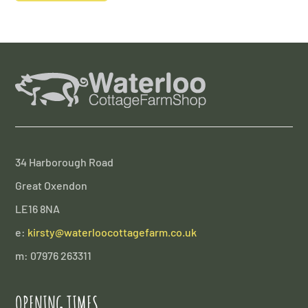
34 Harborough Road
Great Oxendon
LE16 8NA
e:
kirsty@waterloocottagefarm.co.uk
m: 07976 263311
OPENING TIMES